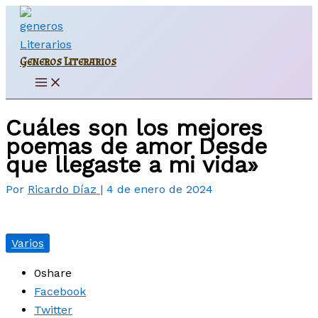
Ir
al
contenido
Generos Literarios
Main
Menu
Cuáles son los mejores
poemas de amor Desde
que llegaste a mi vida»
Por
Ricardo Díaz
|
4 de enero de 2024
Varios
0
share
Facebook
Twitter