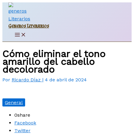
Ir
al
contenido
Generos Literarios
Main
Menu
Cómo eliminar el tono
amarillo del cabello
decolorado
Por
Ricardo Díaz
|
4 de abril de 2024
General
0
share
Facebook
Twitter