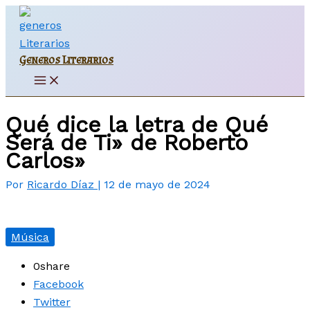
Ir
al
contenido
Generos Literarios
Main
Menu
Qué dice la letra de Qué
Será de Ti» de Roberto
Carlos»
Por
Ricardo Díaz
|
12 de mayo de 2024
Música
0
share
Facebook
Twitter